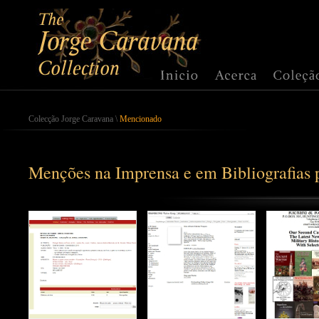
Colecção Jorge Caravana
\
Mencionado
Menções na Imprensa e em Bibliografias p